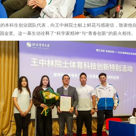
金奖的本科生创业团队代表，向王中林院士献上鲜花与感谢信，致谢他
国金奖。这一幕生动诠释了“科学家精神”与“青春创新”的薪火相传。