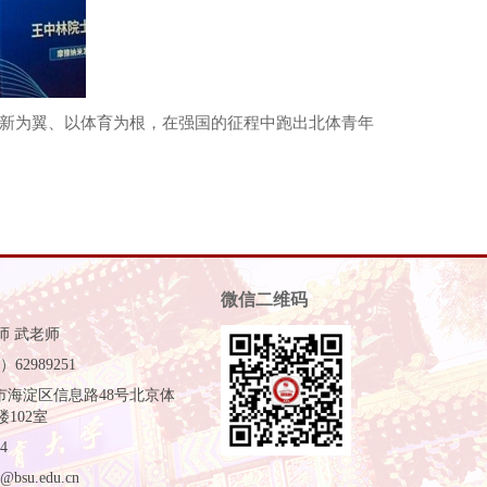
以创新为翼、以体育为根，在强国的征程中跑出
北体青年
微信二维码
师 武老师
62989251
市海淀区信息路48号北京体
102室
4
@bsu.edu.cn