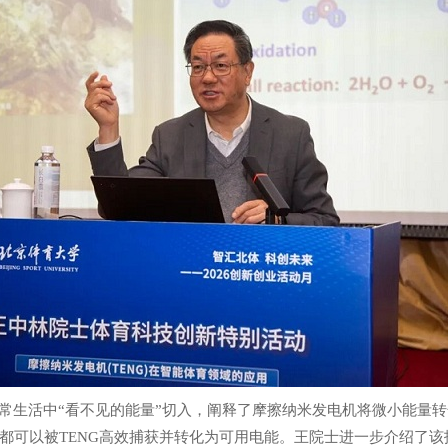
日常生活中“看不见的能量”切入，阐释了摩擦纳米发电机将微小能量
都可以被TENG高效捕获并转化为可用电能。王院士进一步介绍了