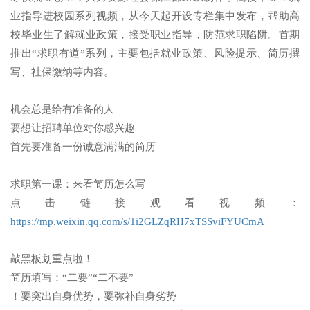
业指导进校园系列视频，从今天起开设专栏集中发布，帮助高
校毕业生了解就业政策，接受职业指导，防范求职陷阱。首期
推出“求职有道”系列，主要包括就业政策、风险提示、简历撰
写、社保缴纳等内容。
机会总是给有准备的人
要想让招聘单位对你感兴趣
首先要准备一份诚意满满的简历
求职第一课
：
来看简历怎么写
点击链接观看视频
：
https://mp.weixin.qq.com/s/1i2GLZqRH7xTSSviFYUCmA
敲黑板划重点啦！
简历填写：
“二要”“二不要”
！
要突出自身优势
，
要弥补自身劣势