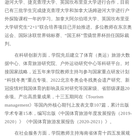
逊河大学、捷克查理大学、英国坎布里亚大学进行合作，目前
已有三批学生完成捷克查理大学和加拿大汤姆逊河大学进行户
外探险课程一年的学习。加拿大阿尔伯塔大学、英国坎布里亚
大学研究生
“2+1”联合培养项目已开始推进。多位教师在东京奥
运会、国际泳联世界锦标赛、“国王杯”雪撬世界杯担任国际裁
判。
在科研创新方面，学院先后建立了体育（奥运）旅游大数
据中心、体育旅游研究院、户外运动研究中心等科研平台。对
接国家战略，近五年来学院教师主持与参与国家重点研发计划
“科技冬奥”重点专项、2022北京冬奥会冬残奥会遗产研究、新
冠疫情对我国体育的影响及应对研究等国家级、省部级课题20
余项。产出高质量成果，十三五期间在《Tourism
management》等国内外核心期刊上发表文章107篇，累计出版
学术专著15本，编写出版《中国体育旅游年度发展报告（2019-
2020）》《中国体育旅游发展报告（2020-2021）》。
在社会服务方面，学院教师主持海南省体育十四五发展规