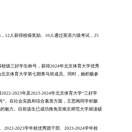
励，
12
人获得校级奖励。
1
0
人通过英语六级考试，
25
得校级三好学生称号，获得
2
024
年北京体育大学优秀
为北京体育大学第
七
期青马班成员。同时，她积极参
得
202
2
-202
3
年及
202
3
-202
4
年北京体育大学“三好学
号”。
在社会实践和综合素质方面，
王思闽
同学
积极
识的魅力。目前该生已成功推免至南京师范大学就读硕
、
2022-2023
学年校优秀团干部、
2023-2024
学年校