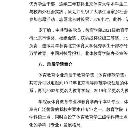
优秀学生干部，连续三年
获得北京体育大学本科生
二
与校内外
社会实践，
策划并组织了大学生返家乡社会
参加志愿活动，志愿北京时长累计
376
小时
。
此外，
庞丁瑜，
中共预备党员，教育学院
2021
级教育
得北京市铜奖、校级金奖，获挑战杯校级三等奖、北
负责，连续两年获得北京体育大学优秀学生干部称号
万学教育、中国科技导报社、北体教育学院办公室等
八
、隶属学院简介
体育教育专业隶属于教育学院（体育师范学院
其前身可以追溯到
1917
年北京高等师范学校创建的
系，再到
2002
年更名为教育学院，
2019
年又更名为
学院设体育教育专业和教育学两个本科专业，
享有广泛赞誉的我校主要本科专业之一。教育学院（
学科硕士点，同时自设了体育教育学二级学科博士点
化的学科（专业）发展格局。