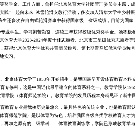
等奖学金。工作方面，曾担
任北京体育大学社团管理委员会
主席，
实践“一起向未来”冰雪轮滑支教行活动，多次加入清华大学生乡村
该生还多次在自由式轮滑赛事中获得国家级、省级成绩，目前为国家
学专业学生。学习刻苦勤奋，连续三年获得校级优秀奖学金。她积极
京体育大学
2023-2024
年度十佳志愿者、北京市三星级优秀志愿者等
，获得北京体育大学优秀共青团员称号、第七期青马班优秀学员称
地实习。
）。北京体育大学于
1953
年开始招生，是我国最早开设体育教育本科
体育专修科，这是中国近代最早建立的体育系科之一。教育学院从
195
教育学院（体育师范学院）。教育学院的发展历程本身就见证了新中
体育教育专业是我校历史最悠久，最具特色的传统专业，也是教育部
体育师范学院）是以体育为特色，培养我国各级各类学校教育人才
，再加之原有的二级学科——体育教育训练学，学院已形成教育学