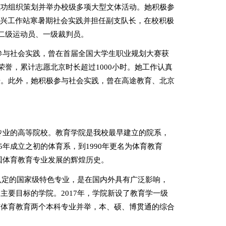
成功
组织策划并
举办
校级多项大型
文体活动。
她积极参
振兴工作站寒暑期社会实践并担任副支队长，在校积极
二级运动员、一级裁判员。
参与社会实践，曾在首届全国大学生职业规划大赛获
荣誉，累计志愿北京时长超过
1000
小时。她工作认真
号。此外，她积极参与社会实践，曾在高途教育、北京
专业的高等院校。教育学院是我校最早建立的院系，
5
年成立之初的体育系，到
1990
年更名为体育教育
国体育教育专业发展的辉煌历史。
认定的国家级特色专业，是在国内外具有广泛影响，
为主要目标的学院。
2017
年，学院新设了教育学一级
与体育教育两个本科专业并举，本、硕、博贯通的综合