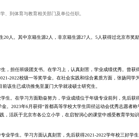
留学、到体育与教育相关部门及单位任职。
生
20
人。其中京籍生源
2
人，非京籍生源
27
人。
5
人获得过北京市奖
学生，担任班级团支书。在学习上，认真刻苦，学业成绩
优秀。曾
获
202
1
-202
2
校级一等奖学金。在社会实践和综合素质方面，
张扬
同学
目前该生已成功推免至厦门大学就读硕士研究生。
业学生。在学习方面勤奋努力，学业成绩位于年级专业前列，先后获
学金。
202
3
年
6
月获得
“首都高等学校大学生田径运动会优秀志愿者称
践，活跃于北京市各公立小学，在启智润心的课堂中感受教育学知
学专业学生。学习方面认真刻苦，
先后获得
2021-2022
学年校三好学生