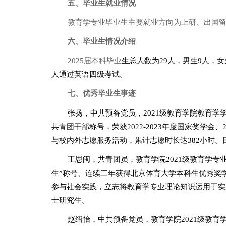
五、毕业生就业情况
教育学专业毕业生主要就业方向为上研、出国
六、毕业生情况介绍
2025
届本科毕业
生总人数为
29
人，男生
9
人，女
人通过英语四级考试。
七、优秀毕业生事迹
张扬，
中共预备党员，
202
1
级教育学院教育学
共青团
干部
称号，荣获
202
2
-202
3
年度国家奖学金、
与校内外志愿服务活动，
累计志愿时长达
382
小时。
王思闽，
共青团员
，教育学院
202
1
级教育学专
生”称号、连续
三
年获得北京体育大学本科生优秀奖
参与社会实践，立志将教育学专业理论知识运用于实
士研究生。
赵绍怡，
中共预备党员，教育学院
202
1
级教育