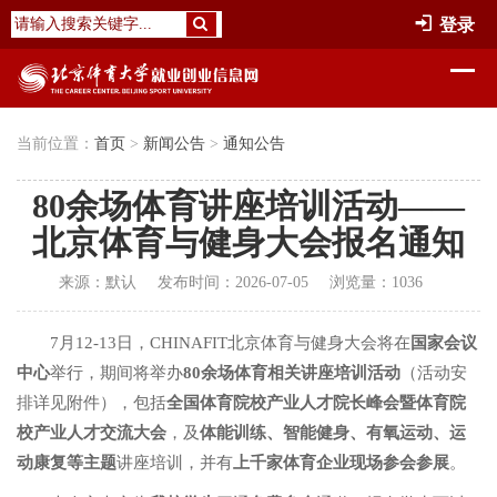
登录
当前位置：
首页
>
新闻公告
>
通知公告
80余场体育讲座培训活动——
北京体育与健身大会报名通知
来源：
默认
发布时间：
2026-07-05
浏览量：
1036
7
月12-13日，CHINAFIT北京体育与健身大会将在
国家会议
中心
举行，期间将举办
80
余场体育相关讲座培训活动
（活动安
排详见附件），包括
全国体育院校产业人才院长峰会暨体育院
校产业人才交流大会
，及
体能训练、智能健身、有氧运动、运
动康复等主题
讲座培训，并有
上千家体育企业现场参会参展
。